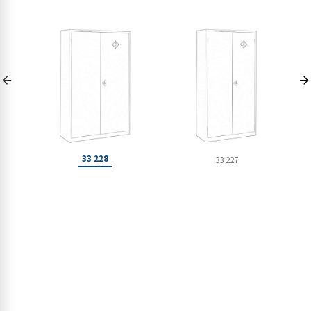
33 228
33 227