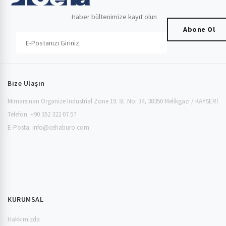
Haber bültenimize kayıt olun
Abone Ol
Bize Ulaşın
Mimarsinan Organize Industrial Zone 19. St. No: 34, 38350 Melikgazi / KAYSERİ
Telefon: +90 352 322 07 57
E-Posta:
info@cehaburo.com
KURUMSAL
Hakkımızda