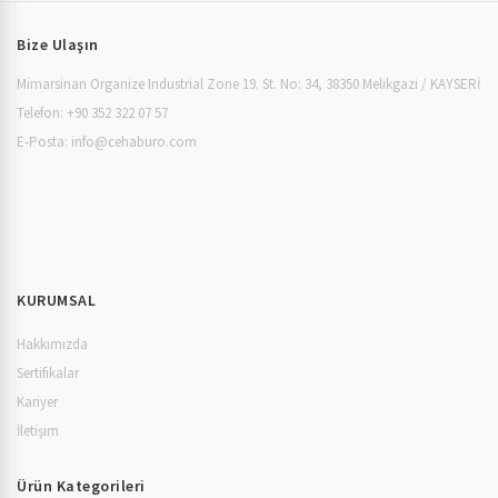
Bize Ulaşın
Mimarsinan Organize Industrial Zone 19. St. No: 34, 38350 Melikgazi / KAYSERİ
Telefon: +90 352 322 07 57
E-Posta:
info@cehaburo.com
KURUMSAL
Hakkımızda
Sertifikalar
Kariyer
İletişim
Ürün Kategorileri