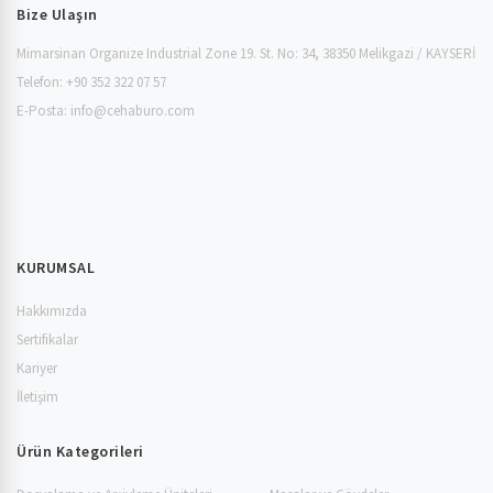
Bize Ulaşın
Mimarsinan Organize Industrial Zone 19. St. No: 34, 38350 Melikgazi / KAYSERİ
Telefon: +90 352 322 07 57
E-Posta:
info@cehaburo.com
KURUMSAL
Hakkımızda
Sertifikalar
Kariyer
İletişim
Ürün Kategorileri