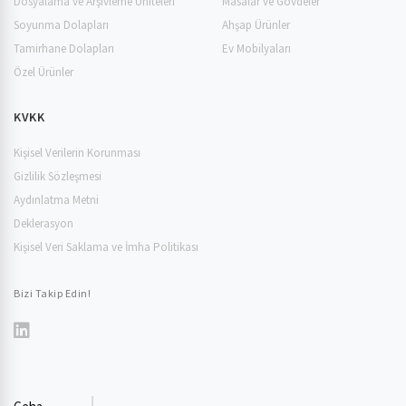
Dosyalama ve Arşivleme Üniteleri
Masalar ve Gövdeler
Soyunma Dolapları
Ahşap Ürünler
Tamirhane Dolapları
Ev Mobilyaları
Özel Ürünler
KVKK
Kişisel Verilerin Korunması
Gizlilik Sözleşmesi
Aydınlatma Metni
Deklerasyon
Kişisel Veri Saklama ve İmha Politikası
Bizi Takip Edin!