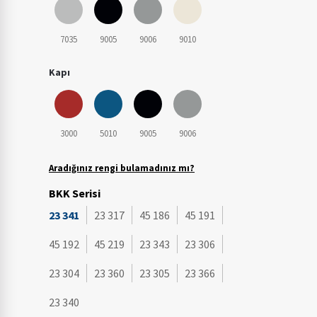
7035
9005
9006
9010
Kapı
3000
5010
9005
9006
Aradığınız rengi bulamadınız mı?
BKK Serisi
23 341
23 317
45 186
45 191
45 192
45 219
23 343
23 306
23 304
23 360
23 305
23 366
23 340