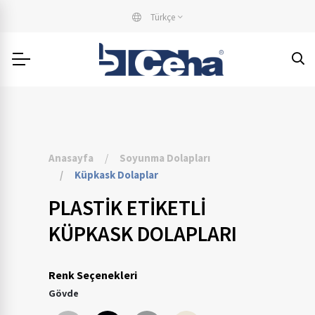
Türkçe
Anasayfa
Soyunma Dolapları
Küpkask Dolaplar
PLASTIK ETIKETLI
KÜPKASK DOLAPLARI
Renk Seçenekleri
Gövde