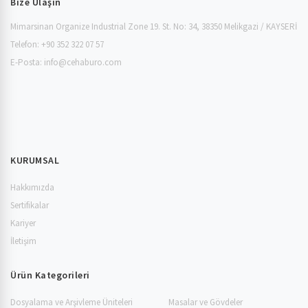
Bize Ulaşın
Mimarsinan Organize Industrial Zone 19. St. No: 34, 38350 Melikgazi / KAYSERİ
Telefon: +90 352 322 07 57
E-Posta:
info@cehaburo.com
KURUMSAL
Hakkımızda
Sertifikalar
Kariyer
İletişim
Ürün Kategorileri
Dosyalama ve Arşivleme Üniteleri
Masalar ve Gövdeler