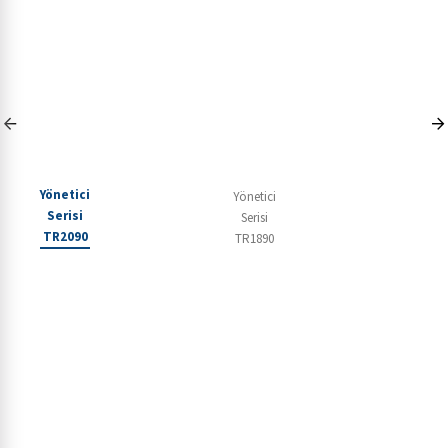
Yönetici
Yönetici
Yöne
Serisi
Serisi
Seri
TR2090
TR1890
TR1